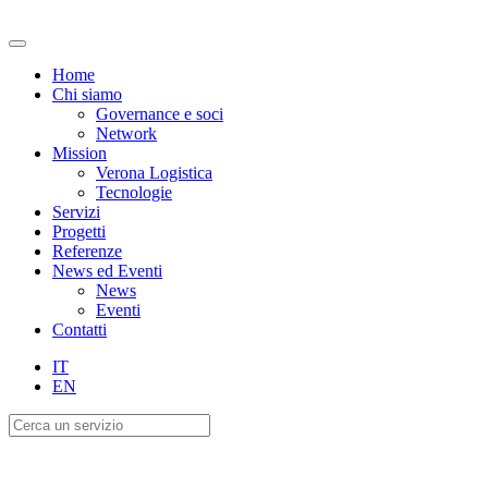
Home
Chi siamo
Governance e soci
Network
Mission
Verona Logistica
Tecnologie
Servizi
Progetti
Referenze
News ed Eventi
News
Eventi
Contatti
IT
EN