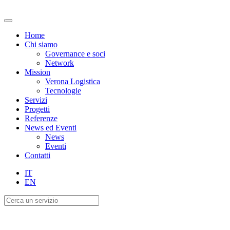
Home
Chi siamo
Governance e soci
Network
Mission
Verona Logistica
Tecnologie
Servizi
Progetti
Referenze
News ed Eventi
News
Eventi
Contatti
IT
EN