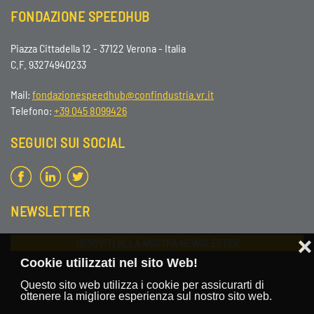
FONDAZIONE SPEEDHUB
Piazza Cittadella 12 - 37122 Verona - Italia
C.F. 93274940233
Mail:
fondazionespeedhub@confindustria.vr.it
Telefono:
+39 045 8099426
SEGUICI SUI SOCIAL
NEWSLETTER
ISCRIVITI ALLA NOSTRA NEWSLETTER
❌
Cookie utilizzati nel sito Web!
Questo sito web utilizza i cookie per assicurarti di
ottenere la migliore esperienza sul nostro sito web.