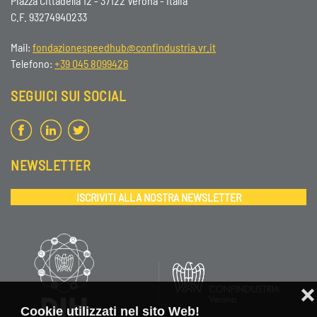
Piazza Cittadella 12 - 37122 Verona - Italia
C.F. 93274940233
Mail:
fondazionespeedhub@confindustria.vr.it
Telefono:
+39 045 8099426
SEGUICI SUI SOCIAL
NEWSLETTER
ISCRIVITI ALLA NOSTRA NEWSLETTER
❌
Cookie utilizzati nel sito Web!