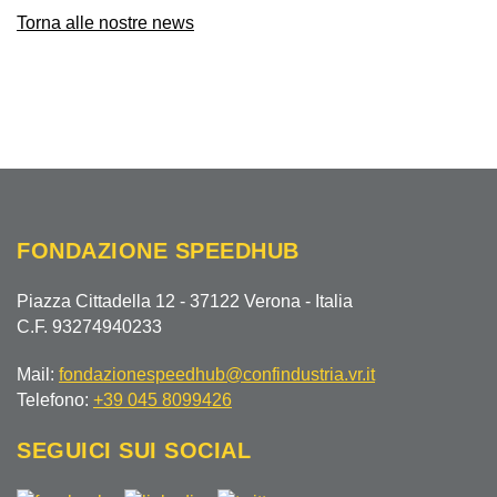
Torna alle nostre news
FONDAZIONE SPEEDHUB
Piazza Cittadella 12 - 37122 Verona - Italia
C.F. 93274940233
Mail:
fondazionespeedhub@confindustria.vr.it
Telefono:
+39 045 8099426
SEGUICI SUI SOCIAL